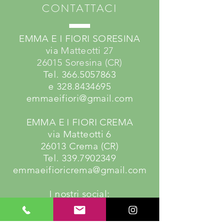
CONTATTACI
EMMA E I FIORI SORESINA
via
Matteotti 27
26015 Soresina (CR)
Tel.
366.5057863
e 328.8434695
emmaeifiori@gmail.com
EMMA E I FIORI CREMA
via Matteotti 6
26013 Crema (CR)
Tel. 339.7902349
emmaeifioricrema@gmail.com
I nostri social: