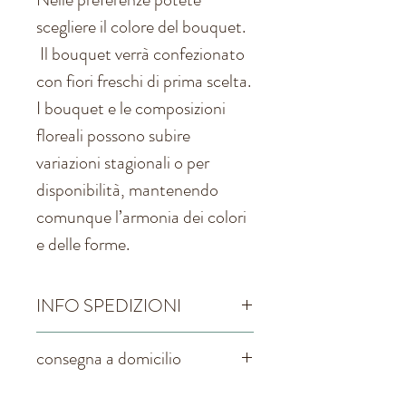
scegliere il colore del bouquet.
Il bouquet verrà confezionato
con fiori freschi di prima scelta.
I bouquet e le composizioni
floreali possono subire
variazioni stagionali o per
disponibilità, mantenendo
comunque l’armonia dei colori
e delle forme.
INFO SPEDIZIONI
La spedizione avviene
consegna a domicilio
entro 2 giorni lavorativo
necessario per avere sempre fiori
La consegna a domicilio per